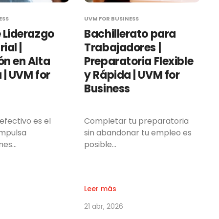
ESS
UVM FOR BUSINESS
 Liderazgo
Bachillerato para
ial |
Trabajadores |
n en Alta
Preparatoria Flexible
 | UVM for
y Rápida | UVM for
Business
 efectivo es el
Completar tu preparatoria
impulsa
sin abandonar tu empleo es
nes…
posible…
Leer más
21 abr, 2026