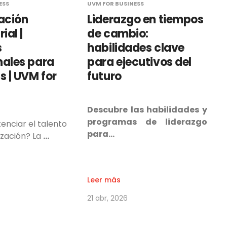
ESS
UVM FOR BUSINESS
ación
Liderazgo en tiempos
ial |
de cambio:
s
habilidades clave
nales para
para ejecutivos del
 | UVM for
futuro
Descubre las habilidades y
programas de liderazgo
enciar el talento
para…
ización? La
…
Leer más
21 abr, 2026