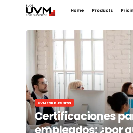
Home
Products
Prici
UVM FOR BUSINESS
Certificaciones pa
empleados: ¿por q