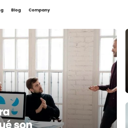
ng
Blog
Company
ra
ué son