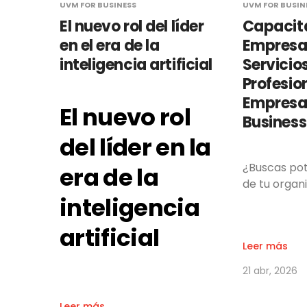
UVM FOR BUSINESS
UVM FOR BUSIN
El nuevo rol del líder
Capacit
en el era de la
Empresar
inteligencia artificial
Servicio
Profesio
Empresas
El nuevo rol
Business
del líder en la
¿Buscas pot
era de la
de tu organ
inteligencia
artificial
Leer más
21 abr, 2026
Leer más