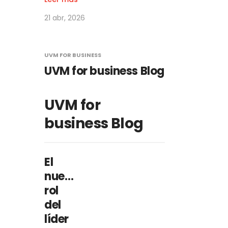
21 abr, 2026
UVM FOR BUSINESS
UVM for business Blog
UVM for
business Blog
El
nuevo
rol
del
líder